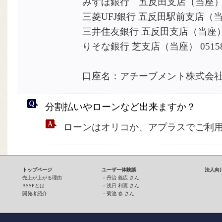
みずほ銀行 五反田支店（当座） 0
三菱UFJ銀行 五反田駅前支店（当座）
三井住友銀行 五反田支店（当座） 6
りそな銀行 芝支店（当座） 05158
口座名：アチーブメント株式会
分割払いやローンなど出来ますか？
ローンはオリコか、アプラスでご利
トップページ
ユーザー体験談
法人向
売上が上がる理由
－
丹治 義広 さん
ASSPとは
－
浅日 利憲 さん
開発者紹介
－
菊池 春 さん