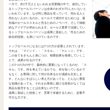
一方で、約1千万人ともいわれる営業職の中で、成功してい
るトップセールスパーソンは全体のわずか5%しかいないと
いわれています。なぜ同じ商品を売っていて、売れる人と
売れない人がいるのか。セールスで成功するためには、最
先端のセールススキルと売るためのノウハウ、そして独創
的なアイデアが求められます。セールス業界で活躍してい
るトップセールスパーソンは成果に直結した「売るための
総合的技能」を身につけているのです。
トップセールスになるには3つの力が必要とされています。
それは、「マインド」・「スキル」・「ナレッジ」です。
この全てをきちんと身につけ、相乗効果を発揮していくこ
とで、成果が出るのです。
この3つの力の中で、最終的に重要になってくるのが、「ス
キル」です。何を考えているかでも、何を知っているかで
もなく、お客様に対して何が出来るかが成績を左右しま
す。どんなにすばらしい考え方があっても、どんなに豊富
な知識があっても、それをお客様に届ける技術がなくては
商品を販売することは出来ないのです。
成果に直結した技術こそ、営業で卓越するために、必要不
可欠な力です。