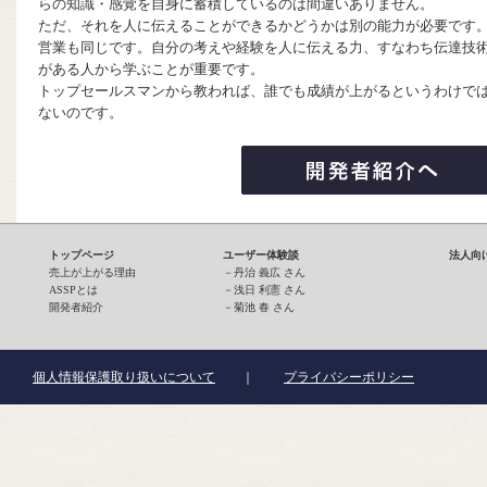
らの知識・感覚を自身に蓄積しているのは間違いありません。
ただ、それを人に伝えることができるかどうかは別の能力が必要です
営業も同じです。自分の考えや経験を人に伝える力、すなわち伝達技
がある人から学ぶことが重要です。
トップセールスマンから教われば、誰でも成績が上がるというわけで
ないのです。
トップページ
ユーザー体験談
法人向
売上が上がる理由
－
丹治 義広 さん
ASSPとは
－
浅日 利憲 さん
開発者紹介
－
菊池 春 さん
個人情報保護取り扱いについて
｜
プライバシーポリシー