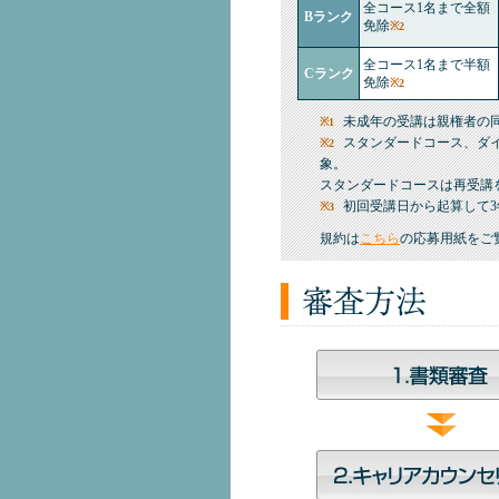
全コース1名まで全額
Bランク
免除
※2
全コース1名まで半額
Cランク
免除
※2
未成年の受講は親権者の
※1
スタンダードコース、ダ
※2
象。
スタンダードコースは再受講
初回受講日から起算して3
※3
規約は
こちら
の応募用紙をご