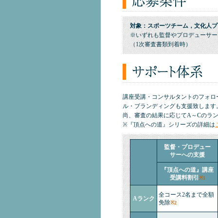
対象：スポーツチーム，文化人プ
※いずれも監督やプロデューサー
（1次審査書類到着時）
講座受講・コンサルタントのフォロ
ル・ブランディングも支援致します
尚、審査の結果に応じてA～Cのラ
※『頂点への道』シリーズの詳細は
監督・プロデュー
サーへの支援
『頂点への道』講座
受講料割引
※1
全コース2名まで全額
Aランク
免除
※2