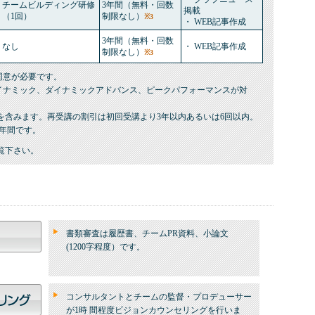
チームビルディング研修
3年間（無料・回数
掲載
（1回）
制限なし）
※3
・ WEB記事作成
3年間（無料・回数
なし
・ WEB記事作成
制限なし）
※3
同意が必要です。
イナミック、ダイナミックアドバンス、ピークパフォーマンスが対
を含みます。再受講の割引は初回受講より3年以内あるいは6回以内。
年間です。
覧下さい。
書類審査は履歴書、チームPR資料、小論文
(1200字程度）です。
コンサルタントとチームの監督・プロデューサー
が1時 間程度ビジョンカウンセリングを行いま