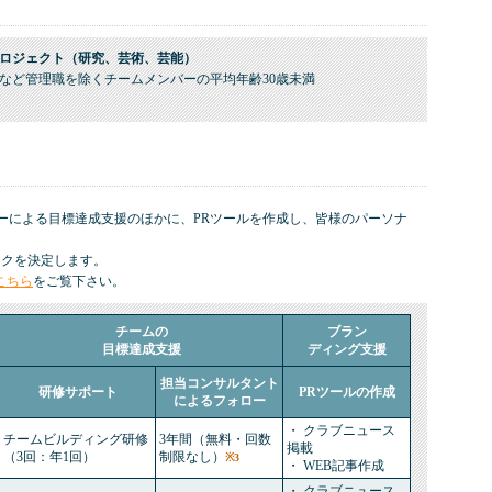
ロジェクト（研究、芸術、芸能）
など管理職を除くチームメンバーの平均年齢30歳未満
ーによる目標達成支援のほかに、PRツールを作成し、皆様のパーソナ
。
ンクを決定します。
こちら
をご覧下さい。
チームの
ブラン
目標達成支援
ディング支援
担当コンサルタント
研修サポート
PRツールの作成
によるフォロー
・ クラブニュース
チームビルディング研修
3年間（無料・回数
掲載
（3回：年1回）
制限なし）
※3
・ WEB記事作成
・ クラブニュース