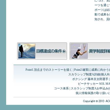
につけ、実
ーツを通じ
ポーツは結
動で成果を
知され、貢
Point1.頂点までのストーリーを描く
|
Point2.確実に成果に向か
スカラシップ制度A詳細(個人向
ボクシング 藤本京太郎選手
ビーチサッカー SOL MAR
コース体系
|
スカラシップ制度Aお申込み(
個人情報保護の取り扱い