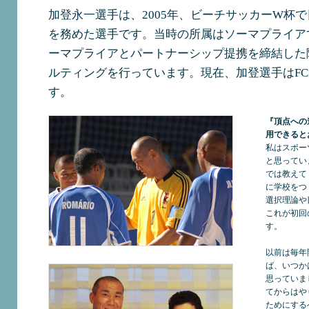
加登永一選手は、2005年、ビーチサッカーW杯で
を務めた選手です。当時の所属はソーマプライア
ーマプライアとパートナーシップ提携を締結した
ルティングを行っています。現在、加登選手はFC 
す。
『頂点への
用できると
私はスポー
と思ってい
では教えて
に学校をつ
選択理論や
これが初回
す。
以前は毎年
ば、いつか
思っていま
てからはや
ためにする