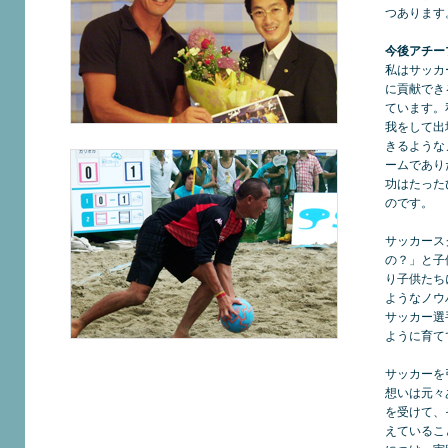
つあります
今後アチー
私はサッカ
に貢献でき
ています。
我をして出
きるような
ームであり
功はたった
のです。
サッカース
の？」と子
り子供たち
ようなノウ
サッカー選
ように育て
サッカーを
想いは元々
を受けて、
えているこ