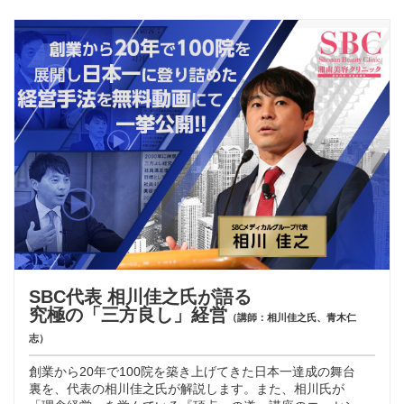
SBC代表 相川佳之氏が語る
究極の「三方良し」経営
（講師：相川佳之氏、青木仁
志）
創業から20年で100院を築き上げてきた日本一達成の舞台
裏を、代表の相川佳之氏が解説します。また、相川氏が