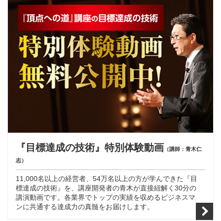
『目標達成の技術』特別体験動画
（講師：青木仁
志）
11,000名以上の経営者、54万名以上の方が学んできた『目
標達成の技術』を、講座開発者の青木が直接紐解く30分の
講演動画です。各業界でトップの実績を収めるビジネスマ
ンに共通する達成力の真髄をお届けします。