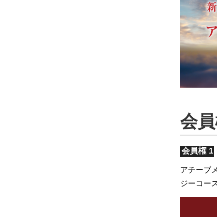
会員
会員権 1
アチーブ
ジーコー