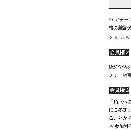
※ アチ
格の差額分
https://
会員権 2
継続学習
ミナーや
会員権 3
『頂点へ
にご参加
ることが
※ 参加