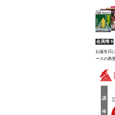
会員権 6
お誕生日
ースの再受