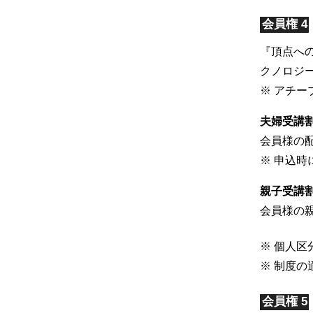
会員権 4
『頂点へ
クノロジ
※ アチ
夫婦受講
会員様の
※ 申込
親子受講
会員様の親
※ 個人
※ 制度
会員権 5